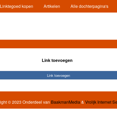
Linktegoed kopen
Artikelen
Alle dochterpagina's
Link toevoegen
Link toevoegen
ight © 2023 Onderdeel van
BaakmanMedia
&
Vrolijk Internet S