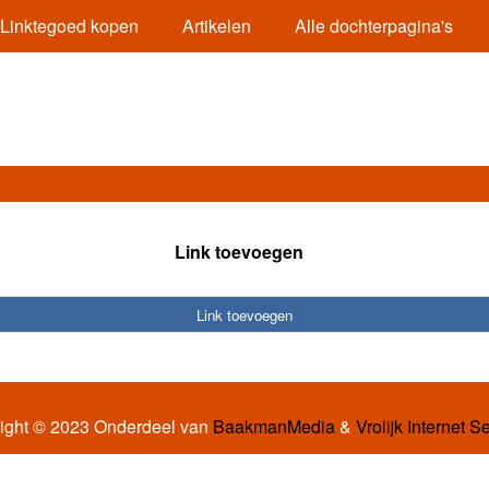
Linktegoed kopen
Artikelen
Alle dochterpagina's
Link toevoegen
Link toevoegen
ight © 2023 Onderdeel van
BaakmanMedia
&
Vrolijk Internet S